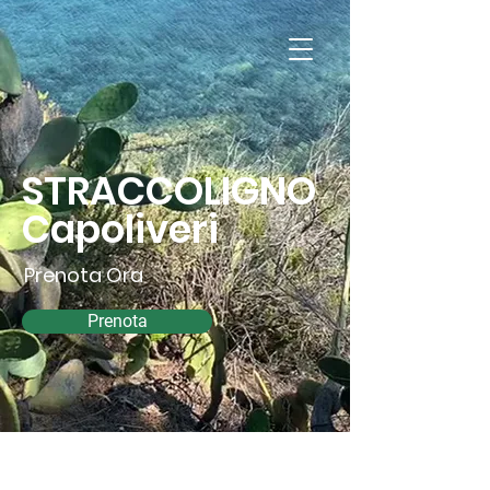
Appartamenti
Straccoligno
Isola D'Elba
STRACCOLIGNO
Capoliveri
Prenota Ora
Prenota