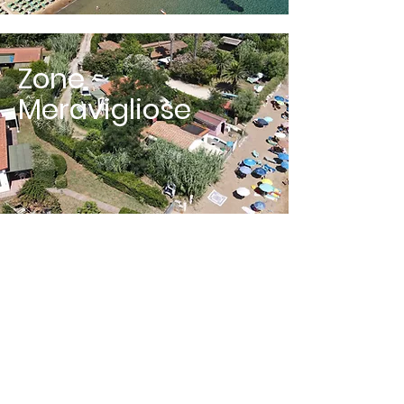
Zone
Meravigliose
Relax
Garantito