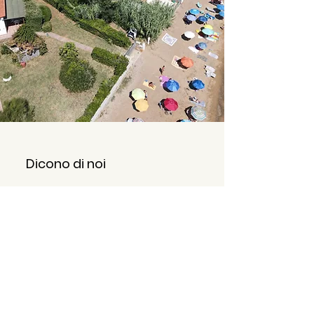
Dicono di noi
Vacanza fantastica. Bella casa
molto confortevole e ben attrezzata,
l'ampia terrazza gode di un ottima
vista sul golfo per aperitivi e cene
accompagnate dal dolce rumore del
mare. La spiaggia di sabbia dista
pochi metri e' non e' mai affollata, il
proprietario Francesco molto